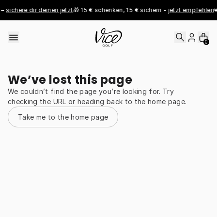
Skip to content
– 
sichere dir deinen jetzt
🎁 15 € schenken, 15 € sichern - 
jetzt empfehlen

0
We’ve lost this page
We couldn’t find the page you’re looking for. Try
checking the URL or heading back to the home page.
Take me to the home page